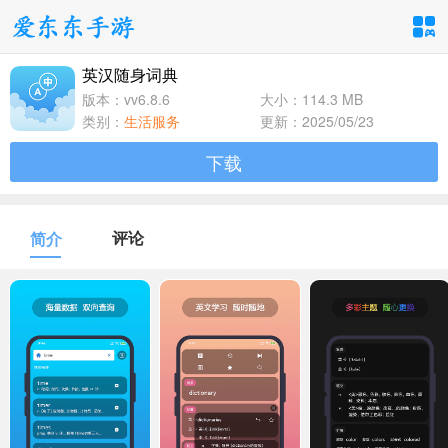
英汉随身词典
手游分类
应用分类
版本：vv6.8.6
大小：114.3 MB
类别：
生活服务
更新：2025/05/23
卡牌回合
休闲益智
角色扮演
下载
1百+款手游
1百+款手游
1百+款手游
飞行射击
动作格斗
策略塔防
评论
简介
1百+款手游
1百+款手游
1百+款手游
体育竞速
冒险解谜
模拟经营
1百+款手游
1百+款手游
1百+款手游
音乐舞蹈
儿童教育
1百+款手游
1百+款手游