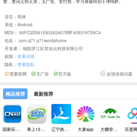
擎，查词又快又准，无广告、零打扰，学习体验特别干净纯粹。
语言：
简体
系统：
Android
MD5： 66FC2D561E832624078BF4093197E8C4
包名： com.q71.q71wordshome
开发者： 德阳罗江区答知云科技有限公司
权限：
查看详情
隐私：
查看隐私
需要联网
无广告
官方版
反馈游戏问题
精品推荐
最新推荐
国家应急广播app
掌上12333
辽宁政务服务app
大麦app
大棚管家app