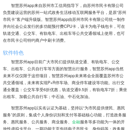
智慧苏州app来自
苏州市工信局指导下，由苏州市民卡有限公司
负责建设运营的苏州一站式政务生活移动互联网服务平台，是原“苏州
市民卡”客户端升级版。
智慧苏州app
由苏州市民卡有限公司统一制作
并向社会公众发行的多功能预付费CPU卡，该卡为电子钱包卡，可在
轨道交通、公交车、有轨电车、出租车等公共交通领域上使用，也可
在市民卡公司特约商户中刷卡消费。
软件特色
智慧苏州app目前广大市民们提供
轨道交通、有轨电车、公交
车、出租车、公共自行车等方面的智慧出行服务，
智慧苏州app当然
未来不仅仅限于这些项目，
智慧苏州app未来将会
全面覆盖苏州市公
共交通领域，未来将实现P+R停车场、商业停车建设等功能。出行交
通全覆盖：公交车享受6折优惠，轨道交通9.5折，有轨电车7折；乘坐
出租车、加载公共自行车；中石油、中石化加油。
智慧苏州app
以实名认证为基础，坚持以“为市民提供便民、惠民
服务”的原则，集成个人身份识别和支付等基础核心功能，打造政务服
务、惠民服务、公共服务、商业服务、
金融
服务等多功能为一体的开
放性虚拟卡平台。一期功能主页包括电子市民卡、身份码等；政务服