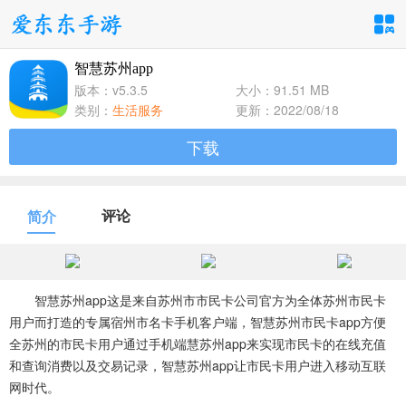
智慧苏州app
手游分类
应用分类
版本：v5.3.5
大小：91.51 MB
类别：
生活服务
更新：2022/08/18
卡牌回合
休闲益智
角色扮演
下载
1百+款手游
1百+款手游
1百+款手游
飞行射击
动作格斗
策略塔防
评论
简介
1百+款手游
1百+款手游
1百+款手游
体育竞速
冒险解谜
模拟经营
1百+款手游
1百+款手游
1百+款手游
智慧苏州app这是来自苏州市市民卡公司官方为全体苏州市民卡
用户而打造的专属宿州市名卡手机客户端，智慧苏州市民卡app方便
全苏州的市民卡用户通过手机端
慧苏州app来实现市民卡的在线充值
音乐舞蹈
儿童教育
和查询消费以及交易记录，
智慧苏州app让市民卡用户进入移动互联
1百+款手游
1百+款手游
网时代。