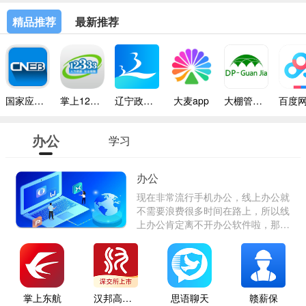
精品推荐
最新推荐
国家应急广播app
掌上12333
辽宁政务服务app
大麦app
大棚管家app
办公
学习
办公
现在非常流行手机办公，线上办公就
不需要浪费很多时间在路上，所以线
上办公肯定离不开办公软件啦，那么
这个合集就为大家挑选了一些好用且
免费的高效办公软件，让您轻松与客
户交流，快速完成工作，省下时间享
受生活。
掌上东航
汉邦高科监控
思语聊天
赣薪保