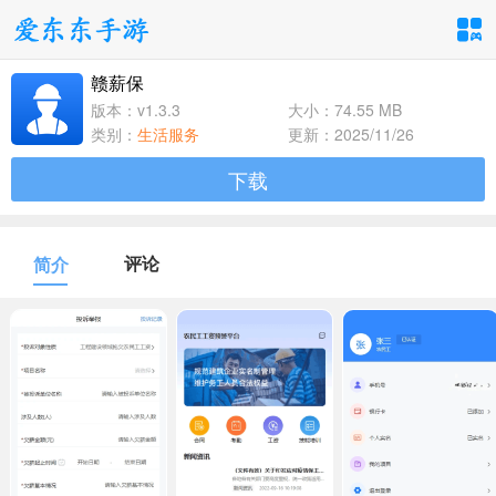
赣薪保
手游分类
应用分类
版本：v1.3.3
大小：74.55 MB
类别：
生活服务
更新：2025/11/26
卡牌回合
休闲益智
角色扮演
下载
1百+款手游
1百+款手游
1百+款手游
飞行射击
动作格斗
策略塔防
评论
简介
1百+款手游
1百+款手游
1百+款手游
体育竞速
冒险解谜
模拟经营
1百+款手游
1百+款手游
1百+款手游
音乐舞蹈
儿童教育
1百+款手游
1百+款手游