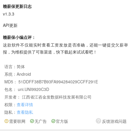
赣薪保更新日志
v1.3.3
API更新
赣薪保小编点评：
这款软件不仅能实时查看工资发放是否准确，还能一键提交欠薪举
报，为维权提供了可靠渠道，快下载起来试试看吧！
语言：
简体
系统：
Android
MD5： 51DDFF38B7B93FA994284029CCFF291E
包名： uni.UNI9920C3D
开发者： 江西省江咨金发数据科技发展有限公司
权限：
查看详情
隐私：
查看隐私
需要联网
无广告
官方版
反馈游戏问题