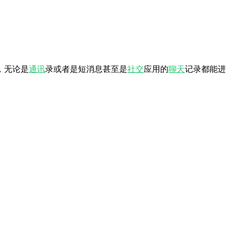
，无论是
通讯
录或者是短消息甚至是
社交
应用的
聊天
记录都能进