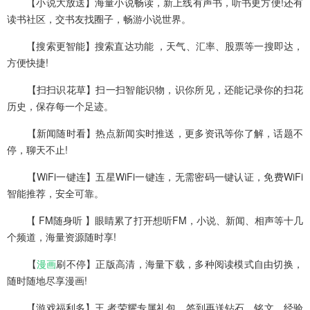
【小说大放送】海量小说畅读，新上线有声书，听书更方便!还有
读书社区，交书友找圈子，畅游小说世界。
【搜索更智能】搜索直达功能 ，天气、汇率、股票等一搜即达，
方便快捷!
【扫扫识花草】扫一扫智能识物，识你所见，还能记录你的扫花
历史，保存每一个足迹。
【新闻随时看】热点新闻实时推送，更多资讯等你了解，话题不
停，聊天不止!
【WiFi一键连】五星WiFi一键连，无需密码一键认证，免费WiFi
智能推荐，安全可靠。
【 FM随身听 】眼睛累了打开想听FM，小说、新闻、相声等十几
个频道，海量资源随时享!
【
漫画
刷不停】正版高清，海量下载，多种阅读模式自由切换，
随时随地尽享漫画!
【游戏福利多】王.者荣耀专属礼包，签到再送钻石、铭文、经验