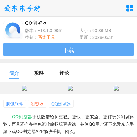
QQ浏览器
手游分类
应用分类
版本：v13.1.0.0051
大小：90.86 MB
类别：
系统工具
更新：2026/05/31
卡牌回合
休闲益智
角色扮演
下载
1百+款手游
1百+款手游
1百+款手游
飞行射击
动作格斗
策略塔防
攻略
评论
简介
1百+款手游
1百+款手游
1百+款手游
体育竞速
冒险解谜
模拟经营
1百+款手游
1百+款手游
1百+款手游
腾讯软件
浏览器
QQ浏览器
QQ浏览器
音乐舞蹈
手机版带给你更轻、更快、更安全、更好玩的浏览体
儿童教育
验，而且还有各种免流攻略畅玩更省钱，各位QQ用户还不来爱东东手
1百+款手游
1百+款手游
游下载QQ浏览器APP畅快手机上网么。