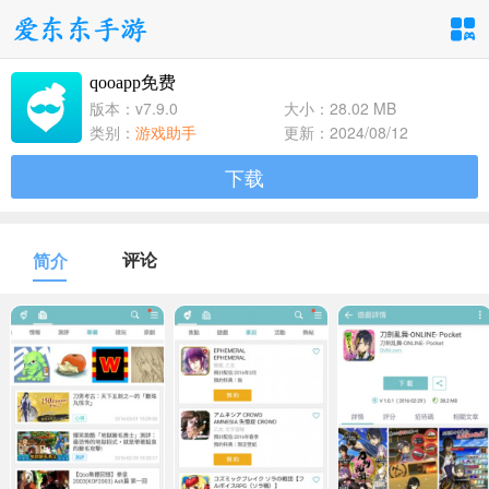
qooapp免费
手游分类
应用分类
版本：v7.9.0
大小：28.02 MB
类别：
游戏助手
更新：2024/08/12
卡牌回合
休闲益智
角色扮演
下载
1百+款手游
1百+款手游
1百+款手游
飞行射击
动作格斗
策略塔防
评论
简介
1百+款手游
1百+款手游
1百+款手游
体育竞速
冒险解谜
模拟经营
1百+款手游
1百+款手游
1百+款手游
音乐舞蹈
儿童教育
1百+款手游
1百+款手游