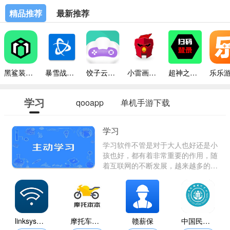
精品推荐
最新推荐
黑鲨装备箱最新版本
暴雪战网手机版
饺子云游戏平台
小雷画质修改器助手
超神之家扫码
学习
qooapp
单机手游下载
平台
学习
学习软件不管是对于大人也好还是小
孩也好，都有着非常重要的作用，随
着互联网的不断发展，越来越多的东
西都被网络代替，人们可以在网上进
行工作和学习，甚至比在线下更加节
省时间和财力，小编为大家整理了以
下学习软件，有需要的朋友赶快进来
挑选下载吧！
linksys路由器
摩托车考试本本
赣薪保
中国民政培训