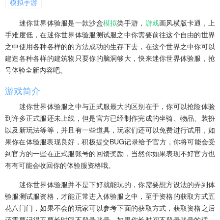
模拟手游
迷你世界体验服是一款沙盒
模拟
类手游，
游戏
画风横版卡通，上
手难度低，在迷你世界体验服测试服之中你需要前往这个自由的世界
之中使用各种各样的的方法成功的生存下去，在这个世界之中你可以
建造各种各样的建筑物只要你的脑洞够大，快来迷你世界体验服，抢
号体验全新内容吧。
游戏简介
迷你世界体验服之中与正式服最大的区别在于，你可以抢险体验
到许多正式服还未上线，但是官方已经制作完成的坐骑、物品、装扮
以及新玩法等等，并且有一些道具，玩家们还可以免费进行试用，如
果你在体验服表现良好，积极提交BUG记录给予官方，你将可能会受
到官方的一些在正式服账号的回馈奖励，当然你如果表现不好官方也
有有可能会收回你的体验服资格哦。
迷你世界体验服并不是下好就能玩的，你需要想方设法的弄到体
验服测试服资格，才能正常进入体验服之中，至于资格的获取方式五
花八门门，如果不会的玩家可以参考下面的获取方式，获取资格之后
还需要记得不要长时间不登录账号，如果你长时间不登录账号的话，