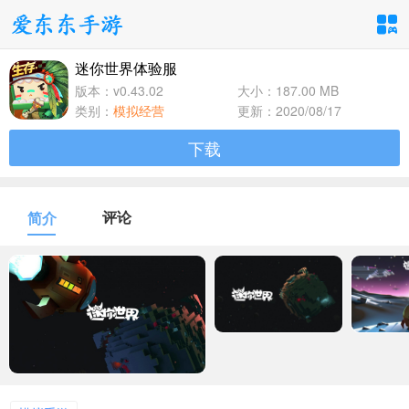
迷你世界体验服
手游分类
应用分类
版本：v0.43.02
大小：187.00 MB
类别：
模拟经营
更新：2020/08/17
卡牌回合
休闲益智
角色扮演
下载
1百+款手游
1百+款手游
1百+款手游
飞行射击
动作格斗
策略塔防
评论
简介
1百+款手游
1百+款手游
1百+款手游
体育竞速
冒险解谜
模拟经营
1百+款手游
1百+款手游
1百+款手游
音乐舞蹈
儿童教育
1百+款手游
1百+款手游