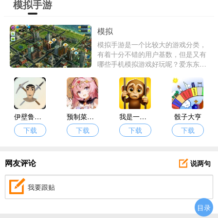
模拟手游
模拟
模拟手游是一个比较大的游戏分类，
有着十分不错的用户基数，但是又有
哪些手机模拟游戏好玩呢？爱东东手
游为大家带了真正好玩的经典模拟游
戏大全供你体验。
伊壁鲁世界
预制菜梦工坊
我是一只猴
骰子大亨
下载
下载
下载
下载
说两句
网友评论
我要跟贴
目录