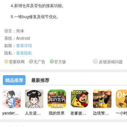
4.新增仓库及背包的搜索功能。
5.一堆bug修复及细节优化。
语言：
简体
系统：
Android
权限：
查看详情
隐私：
查看隐私
需要联网
无广告
官方版
反馈游戏问题
精品推荐
最新推荐
yandere simulator手机版
人生逆袭路免广告
我的世界
老爹披萨店手机版
边境警察官中文版