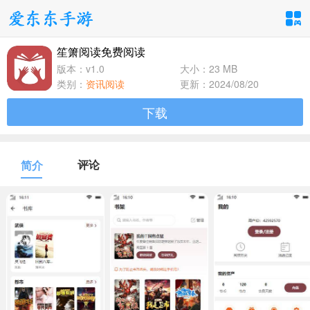
笙箫阅读免费阅读
手游分类
应用分类
版本：v1.0
大小：23 MB
类别：
资讯阅读
更新：2024/08/20
卡牌回合
休闲益智
角色扮演
下载
1百+款手游
1百+款手游
1百+款手游
飞行射击
动作格斗
策略塔防
评论
简介
1百+款手游
1百+款手游
1百+款手游
体育竞速
冒险解谜
模拟经营
1百+款手游
1百+款手游
1百+款手游
音乐舞蹈
儿童教育
1百+款手游
1百+款手游