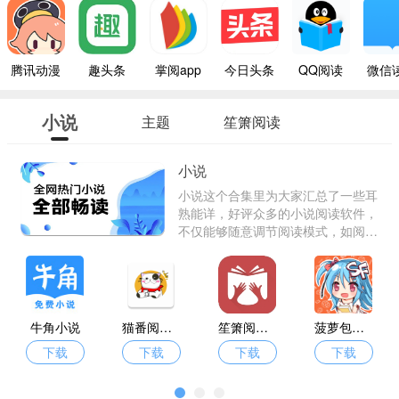
腾讯动漫
趣头条
掌阅app
今日头条
QQ阅读
微信
小说
主题
笙箫阅读
小说
小说这个合集里为大家汇总了一些耳
熟能详，好评众多的小说阅读软件，
不仅能够随意调节阅读模式，如阅读
背景，字体大小，颜色，翻页方式
等，且用户们还可以通过排行榜，搜
索区，讨论社区来挑选自己喜欢的资
源，经常看小说的朋友们千万不要错
过了。
牛角小说
猫番阅读漫画
笙箫阅读小说
菠萝包轻小说免费阅读
下载
下载
下载
下载