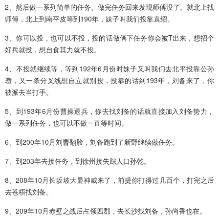
2、然后做一系列简单的任务。做完任务回来发现师傅没了。就北上找
师傅，北上到南平皮等到190年，妹子叫我们投靠袁绍。
3、你可以投，也可以不投，投的话做俩下任务你会被T出来，想招个
好兵就投，想自食其力就不投。
4、不投就继续等，等到192年6月份时妹子又叫我们去北平投靠公孙
瓒，又一条分叉线想自立就别投，投靠的话到193年，刘备来了，你
被派去当打手。
5、到193年6月份曹操退兵，你去找刘备的话就直接加入刘备势力，
做一系列任务，也可以不做一直等时间。
6、到200年10月刘曹翻脸，刘备跑到了新野继续做任务。
7、到203年去接任务，到徐州接失踪人口孙乾。
8、208年10月长坂坡大显神威来了，前提你打得过几百个，打完之后
去苍梧找刘备。
9、209年10月赤壁之战后占领四郡，去长沙找刘备，孙尚香也在。