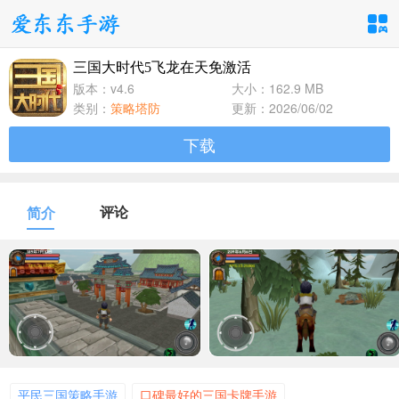
三国大时代5飞龙在天免激活
手游分类
应用分类
版本：v4.6
大小：162.9 MB
类别：
策略塔防
更新：2026/06/02
卡牌回合
休闲益智
角色扮演
下载
1百+款手游
1百+款手游
1百+款手游
飞行射击
动作格斗
策略塔防
评论
简介
1百+款手游
1百+款手游
1百+款手游
体育竞速
冒险解谜
模拟经营
1百+款手游
1百+款手游
1百+款手游
音乐舞蹈
儿童教育
1百+款手游
1百+款手游
平民三国策略手游
口碑最好的三国卡牌手游