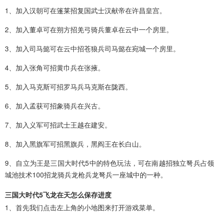
1、加入汉朝可在篷莱招复国武士汉献帝在许昌皇宫。
2、加入董卓可在朔方招羌弓骑兵董卓在云中一个房里。
3、加入司马懿可在云中招苍狼兵司马懿在宛城一个房里。
4、加入张角可招黄巾兵在张掖。
5、加入马克斯可招罗马兵马克斯在陇西。
6、加入孟获可招象骑兵在兴古。
7、加入义军可招武士王越在建安。
8、加入黑旗军可招黑旗兵，黑阎王在长白山。
9、自立为王是三国大时代5中的特色玩法，可在南越招独立弩兵占领
城池技术100招龙骑兵龙枪兵龙弩兵一座城中的一种。
三国大时代5飞龙在天怎么保存进度
1、首先我们点击左上角的小地图来打开游戏菜单。