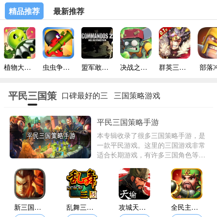
精品推荐
最新推荐
植物大战僵尸mini版
虫虫争霸战联机版
盟军敢死队2高清重制版
决战之地内置菜单
群英三国0.1折扣
部落
平民三国策
口碑最好的三
三国策略游戏
略手游
国卡牌手游
排行榜前十名
平民三国策略手游
本专辑收录了很多三国策略手游，是
一款平民游戏。这里的三国游戏非常
适合长期游戏，有许多三国角色等待
招募。玩家可以在游戏中攻城掠地，
成为三国霸主。如果你喜欢这种类型
的游戏，一定不要错过哦。
新三国争霸
乱舞三国单机版
攻城天下0.1折
全民主公2内购版