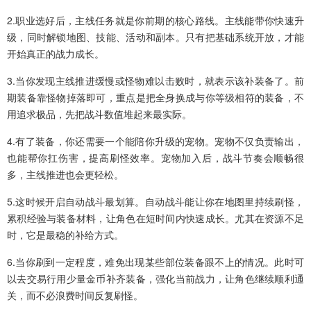
2.职业选好后，主线任务就是你前期的核心路线。主线能带你快速升
级，同时解锁地图、技能、活动和副本。只有把基础系统开放，才能
开始真正的战力成长。
3.当你发现主线推进缓慢或怪物难以击败时，就表示该补装备了。前
期装备靠怪物掉落即可，重点是把全身换成与你等级相符的装备，不
用追求极品，先把战斗数值堆起来最实际。
4.有了装备，你还需要一个能陪你升级的宠物。宠物不仅负责输出，
也能帮你扛伤害，提高刷怪效率。宠物加入后，战斗节奏会顺畅很
多，主线推进也会更轻松。
5.这时候开启自动战斗最划算。自动战斗能让你在地图里持续刷怪，
累积经验与装备材料，让角色在短时间内快速成长。尤其在资源不足
时，它是最稳的补给方式。
6.当你刷到一定程度，难免出现某些部位装备跟不上的情况。此时可
以去交易行用少量金币补齐装备，强化当前战力，让角色继续顺利通
关，而不必浪费时间反复刷怪。