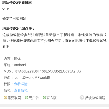
玛法传说2更新日志
v1.2
修复了已知问题
玛法传说2小编点评：
这款游戏把经典战法道玩法重新做出了新味道，刷怪爆装的节奏很
顺，连招和技能搭配也有不少组合空间，喜欢的玩家快下载起来试试
看吧！
语言：
简体
系统：
Android
MD5： 87A86B229D6F106E5CCB52EC695A2FA7
包名： com.JXwork.MFworld5
权限：
查看详情
隐私：
查看隐私
需要联网
无广告
官方版
反馈游戏问题