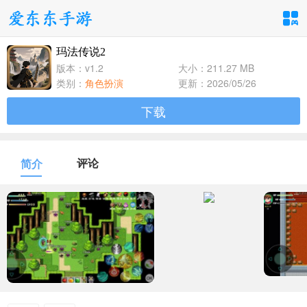
玛法传说2
手游分类
应用分类
版本：v1.2
大小：211.27 MB
类别：
角色扮演
更新：2026/05/26
卡牌回合
休闲益智
角色扮演
下载
1百+款手游
1百+款手游
1百+款手游
飞行射击
动作格斗
策略塔防
评论
简介
1百+款手游
1百+款手游
1百+款手游
体育竞速
冒险解谜
模拟经营
1百+款手游
1百+款手游
1百+款手游
音乐舞蹈
儿童教育
1百+款手游
1百+款手游