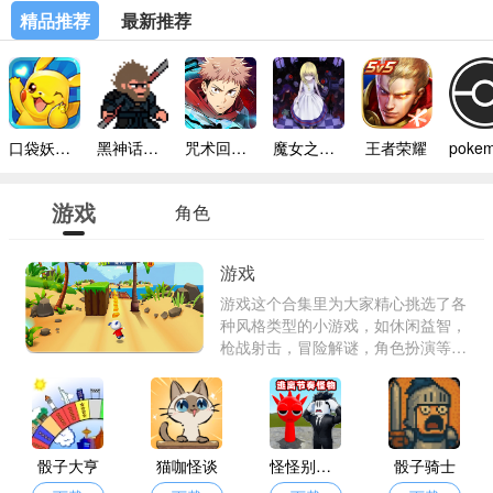
精品推荐
最新推荐
口袋妖怪模拟器手机版
黑神话悟空像素版内置菜单
咒术回战幻影巡游台服
魔女之家手机版
王者荣耀
游戏
角色
游戏
游戏这个合集里为大家精心挑选了各
种风格类型的小游戏，如休闲益智，
枪战射击，冒险解谜，角色扮演等
等，各种游戏资源都可以顺利快速查
找到，都是很多用户精心推荐，获得
很多好评的游戏哦，不占手机很多内
存的，快来看看吧。
骰子大亨
猫咖怪谈
怪怪别过来
骰子骑士