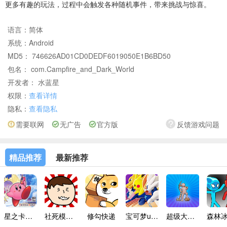
更多有趣的玩法，过程中会触发各种随机事件，带来挑战与惊喜。
语言：
简体
系统：
Android
MD5： 746626AD01CD0DEDF6019050E1B6BD50
包名： com.Campfire_and_Dark_World
开发者： 水蓝星
权限：
查看详情
隐私：
查看隐私
需要联网
无广告
官方版
反馈游戏问题
精品推荐
最新推荐
星之卡比镜之迷宫手机版
社死模拟器无广告版
修勾快递
宝可梦unite
超级大富翁