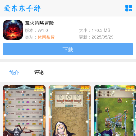
篝火策略冒险
手游分类
应用分类
版本：vv1.0
大小：170.3 MB
类别：
休闲益智
更新：2025/05/29
卡牌回合
休闲益智
角色扮演
下载
1百+款手游
1百+款手游
1百+款手游
飞行射击
动作格斗
策略塔防
评论
简介
1百+款手游
1百+款手游
1百+款手游
体育竞速
冒险解谜
模拟经营
1百+款手游
1百+款手游
1百+款手游
音乐舞蹈
儿童教育
1百+款手游
1百+款手游