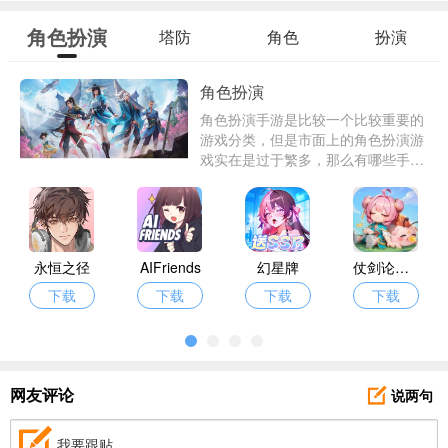
角色扮演
塔防
角色
扮演
角色扮演
角色扮演手游是比较一个比较重要的
游戏分类，但是市面上的角色扮演游
戏实在是过于繁多，那么有哪些手机
角色扮演游戏好玩呢？东东下载为了
解决玩家心目之中的问题特意带来了
一批优质的角色扮演手游。
永恒之径
AIFriends
幻星牌
仗剑论三界
下载
下载
下载
下载
说两句
网友评论
我要跟贴