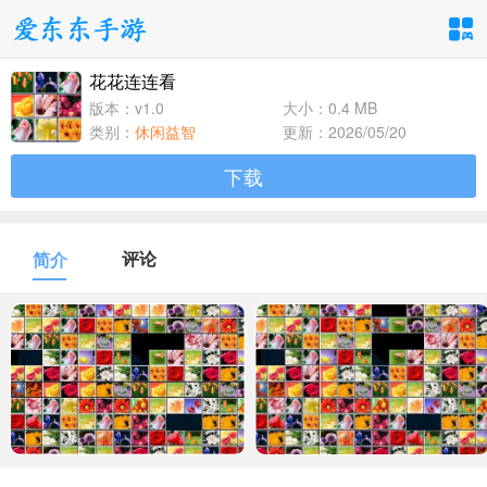
花花连连看
手游分类
应用分类
版本：v1.0
大小：0.4 MB
类别：
休闲益智
更新：2026/05/20
卡牌回合
休闲益智
角色扮演
下载
1百+款手游
1百+款手游
1百+款手游
飞行射击
动作格斗
策略塔防
评论
简介
1百+款手游
1百+款手游
1百+款手游
体育竞速
冒险解谜
模拟经营
1百+款手游
1百+款手游
1百+款手游
音乐舞蹈
儿童教育
1百+款手游
1百+款手游