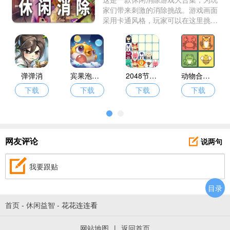
家们带来刺激的消除挑战。游戏画面
采用卡通风格，玩家可以在这里挑战
更高的得分，巧妙地使用各种道具来
消除屏幕上的砖块。如果你喜欢这个
游戏集合，赶快来下载吧！
弹弹消
宾果泡泡龙
2048节奏消除
动物合合消
下载
下载
下载
下载
说两句
网友评论
我要跟贴
目录
首页
-
休闲益智
-
花花连连看
网站地图
|
返回首页