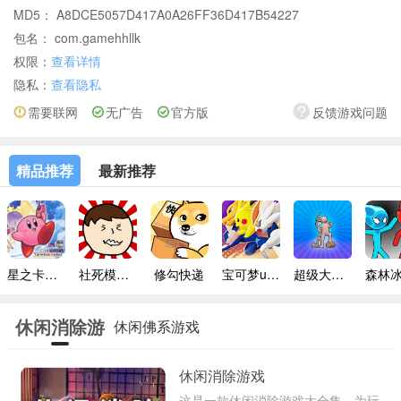
MD5： A8DCE5057D417A0A26FF36D417B54227
包名： com.gamehhllk
权限：
查看详情
隐私：
查看隐私
需要联网
无广告
官方版
反馈游戏问题
精品推荐
最新推荐
星之卡比镜之迷宫手机版
社死模拟器无广告版
修勾快递
宝可梦unite
超级大富翁
休闲消除游
休闲佛系游戏
戏
休闲消除游戏
这是一款休闲消除游戏大合集，为玩