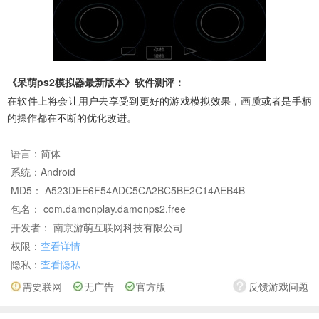
《呆萌ps2模拟器最新版本》软件测评：
在软件上将会让用户去享受到更好的游戏模拟效果，画质或者是手柄
的操作都在不断的优化改进。
语言：
简体
系统：
Android
MD5： A523DEE6F54ADC5CA2BC5BE2C14AEB4B
包名： com.damonplay.damonps2.free
开发者： 南京游萌互联网科技有限公司
权限：
查看详情
隐私：
查看隐私
需要联网
无广告
官方版
反馈游戏问题