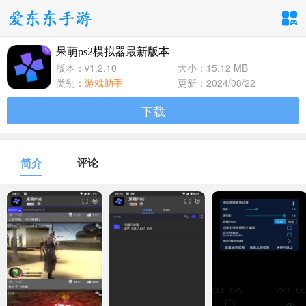
呆萌ps2模拟器最新版本
手游分类
应用分类
版本：v1.2.10
大小：15.12 MB
类别：
游戏助手
更新：2024/08/22
卡牌回合
休闲益智
角色扮演
下载
1百+款手游
1百+款手游
1百+款手游
飞行射击
动作格斗
策略塔防
评论
简介
1百+款手游
1百+款手游
1百+款手游
体育竞速
冒险解谜
模拟经营
1百+款手游
1百+款手游
1百+款手游
音乐舞蹈
儿童教育
1百+款手游
1百+款手游