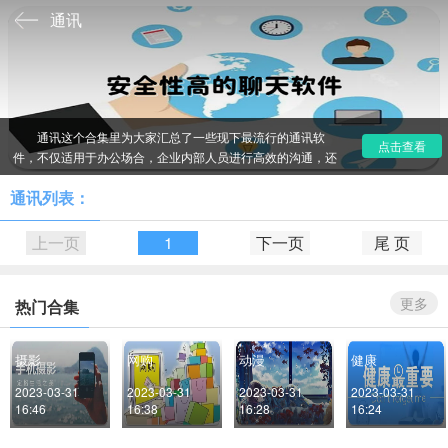
通讯
通讯这个合集里为大家汇总了一些现下最流行的通讯软
点击查看
件，不仅适用于办公场合，企业内部人员进行高效的沟通，还
适用于日常生活中聊天，且这些软件都是最隐秘最安全的聊天
通讯列表：
软件，保证了大家聊天的安全性，快来试试吧。
上一页
1
下一页
尾 页
更多
热门合集
摄影
网购
动漫
健康
2023-03-31 
2023-03-31 
2023-03-31 
2023-03-31 
16:46
16:38
16:28
16:24