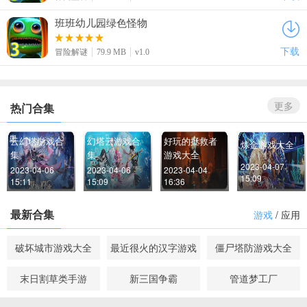
班班幼儿园绿色怪物
下载
冒险解谜
79.9 MB
v1.0
更多
热门合集
云幻塔游戏合
幻塔云游戏合
好玩的拯救者
炼金游戏大全
集
集
游戏大全
2023-04-07 
2023-04-06 
2023-04-06 
2023-04-04 
15:09
15:11
15:09
16:36
最新合集
游戏
/
应用
破坏城市游戏大全
最近很火的汉字游戏
僵尸塔防游戏大全
末日割草类手游
新三国争霸
管道梦工厂