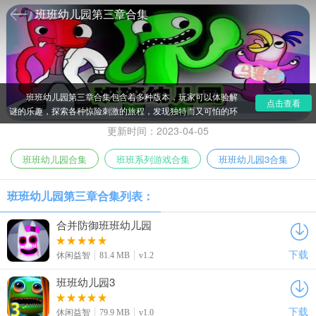
班班幼儿园第三章合集
班班幼儿园第三章合集包含着多种版本，玩家可以体验解
点击查看
谜的乐趣，探索各种惊险刺激的旅程，发现独特而又可怕的环
境，还有很多可怕的设定令人胆寒。让你感受解谜的快乐，一
更新时间：2023-04-05
步步探索可怕的世界吧！
班班幼儿园合集
班班系列游戏合集
班班幼儿园3合集
班班幼儿园第三章合集列表：
合并防御班班幼儿园
下载
休闲益智
81.4 MB
v1.2
班班幼儿园3
下载
休闲益智
79.9 MB
v1.0