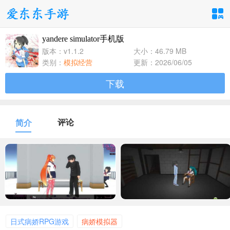
yandere simulator手机版
手游分类
应用分类
版本：v1.1.2
大小：46.79 MB
类别：
模拟经营
更新：2026/06/05
卡牌回合
休闲益智
角色扮演
下载
1百+款手游
1百+款手游
1百+款手游
飞行射击
动作格斗
策略塔防
评论
简介
1百+款手游
1百+款手游
1百+款手游
体育竞速
冒险解谜
模拟经营
1百+款手游
1百+款手游
1百+款手游
音乐舞蹈
儿童教育
1百+款手游
1百+款手游
日式病娇RPG游戏
病娇模拟器