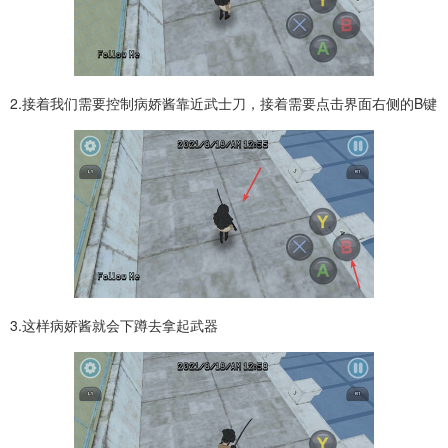
2.接着我们需要控制病娇酱靠近武士刀，接着需要点击界面右侧的B键
3.这样病娇酱就会下蹲去拿起武器