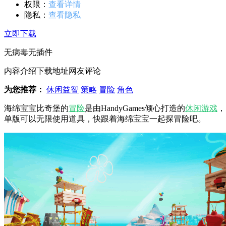
权限：
查看详情
隐私：
查看隐私
立即下载
无病毒
无插件
内容介绍
下载地址
网友评论
为您推荐：
休闲益智
策略
冒险
角色
海绵宝宝比奇堡的
冒险
是由HandyGames倾心打造的
休闲
游戏
，
单版可以无限使用道具，快跟着海绵宝宝一起探冒险吧。