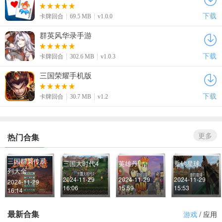
下载
卡牌回合
69.5 MB
v1.0.0
群英风华录手游
下载
卡牌回合
302.6 MB
v1.0.3
三国荣耀手机版
下载
卡牌回合
30.7 MB
v1.2
更多
热门合集
三国群英传系
三国大时代4
英雄丹
垂钓星球
列大全
2024-11-29 
2024-11-29 
2024-11-29 
2024-11-29 
16:06
15:59
15:53
16:14
最新合集
游戏
/
应用