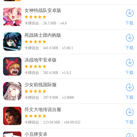
女神特战队安卓版
下载
卡牌回合
26.5 MB
v4.0
死战骑士团内购版
下载
卡牌回合
441.6 MB
v5.60.1
决战地牢安卓版
下载
卡牌回合
581.6 MB
v1.0.2
少女前线国际服
下载
卡牌回合
297.9 MB
v3.0600
符文大地传说台服
下载
卡牌回合
123.04 MB
v04.09.032
小丑牌安卓