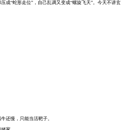
压成“蛇形走位”，自己乱调又变成“螺旋飞天”。今天不讲玄
蜗牛还慢，只能当活靶子。
姥姥家。