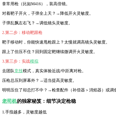
拿常用枪（比如M416），装高倍镜。
对着靶子开火，子弹全上天？→降低开火灵敏度。
子弹乱飘左右飞？→调低镜头灵敏度。
2.第二步：移动靶跟枪
靶子移动时，你能快速甩枪跟上？太慢就调高镜头灵敏度。
跟上了但压不住？回到固定靶继续微调开火灵敏度。
3.第三步：实战
模拟
去团队
竞技
模式，真实体验近战/中距离对枪。
压枪总压到屏幕外？→适当提高灵敏度。
明明压住了却总打不中？→检查配件（补偿器＞消焰器）或调
老司机
的独家秘笈：细节决定枪稳
1.手指越多，灵敏度越低