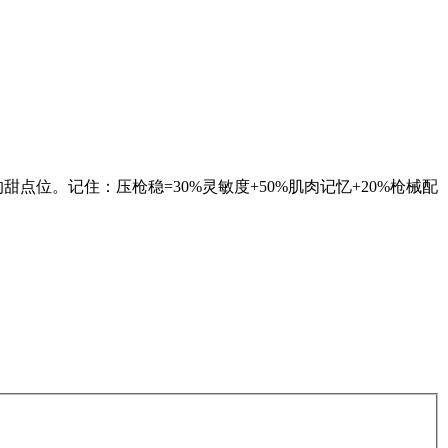
位。记住：压枪稳=30%灵敏度+50%肌肉记忆+20%枪械配