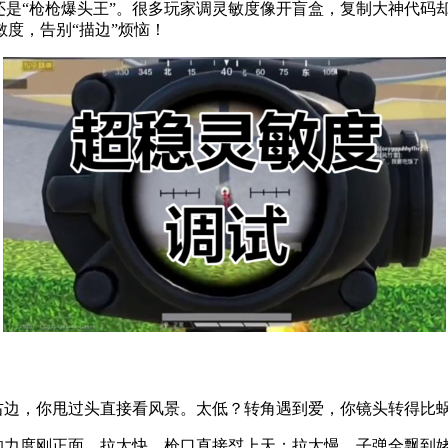
是“枪枪爆头王”。很多玩家调灵敏度像开盲盒，复制大神代码却
度，告别“描边”烦恼！
右边，你甩过头直接看风景。太低？转角遇到爱，你镜头转得比
的力度刚正面。拉太快，枪口直接怼上天；拉太慢，子弹全飘到