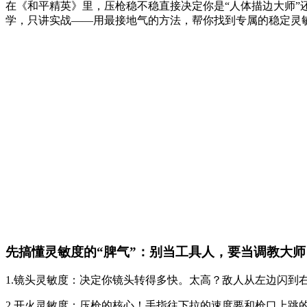
在《和平精英》里，压枪稳不稳直接决定你是“人体描边大师”还
学，只讲实战——用最接地气的方法，帮你找到专属的稳定灵敏
先搞懂灵敏度的“脾气”：别当工具人，要当调教大师
1.镜头灵敏度：决定你镜头转得多快。太高？敌人从左边闪到
2.开火灵敏度：压枪的核心！手指往下拉的速度要和枪口上跳