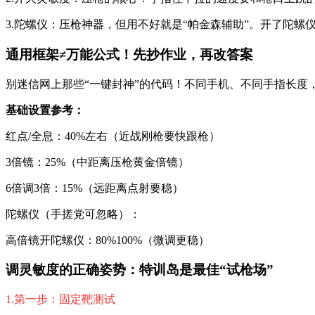
3.陀螺仪：压枪神器，但用不好就是“帕金森辅助”。开了陀
通用框架≠万能公式！先抄作业，再改答案
别迷信网上那些“一键封神”的代码！不同手机、不同手指长度
基础设置参考：
红点/全息：40%左右（近战刚枪要快跟枪）
3倍镜：25%（中距离压枪黄金倍镜）
6倍调3倍：15%（远距离点射要稳）
陀螺仪（手搓党可忽略）：
高倍镜开陀螺仪：80%100%（微调更稳）
调灵敏度的正确姿势：特训岛是最佳“试枪场”
1.第一步：固定靶测试