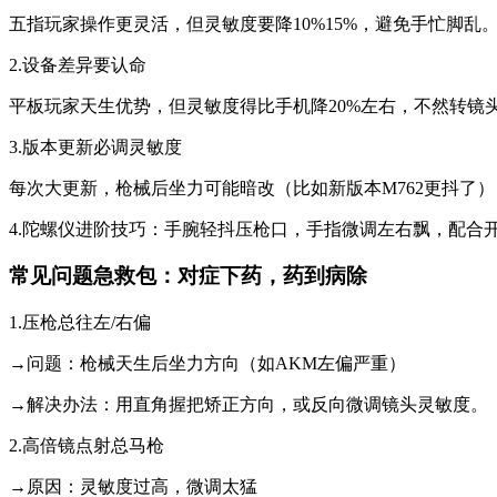
五指玩家操作更灵活，但灵敏度要降10%15%，避免手忙脚乱
2.设备差异要认命
平板玩家天生优势，但灵敏度得比手机降20%左右，不然转镜
3.版本更新必调灵敏度
每次大更新，枪械后坐力可能暗改（比如新版本M762更抖了
4.陀螺仪进阶技巧：手腕轻抖压枪口，手指微调左右飘，配合开
常见问题急救包：对症下药，药到病除
1.压枪总往左/右偏
→问题：枪械天生后坐力方向（如AKM左偏严重）
→解决办法：用直角握把矫正方向，或反向微调镜头灵敏度。
2.高倍镜点射总马枪
→原因：灵敏度过高，微调太猛