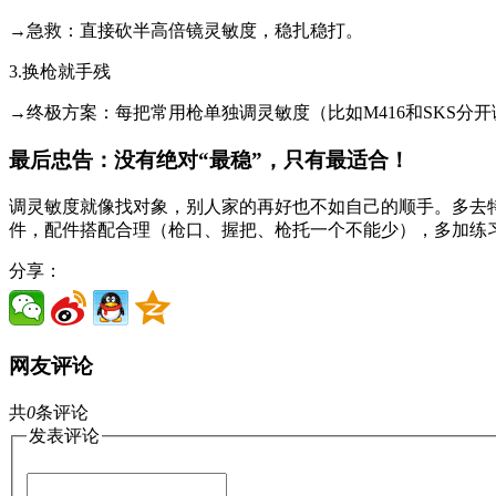
→急救：直接砍半高倍镜灵敏度，稳扎稳打。
3.换枪就手残
→终极方案：每把常用枪单独调灵敏度（比如M416和SKS分开
最后忠告：没有绝对“最稳”，只有最适合！
调灵敏度就像找对象，别人家的再好也不如自己的顺手。多去特训
件，配件搭配合理（枪口、握把、枪托一个不能少），多加练习
分享：
网友评论
共
0
条评论
发表评论